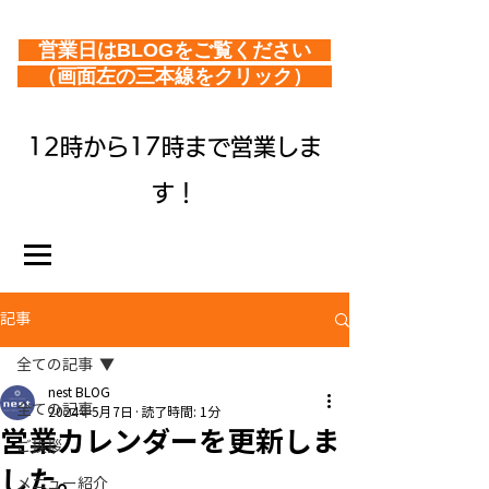
営業日はBLOGをご覧ください
（画面左の三本線をクリック）
12時から17時まで営業しま
す！
記事
全ての記事
nest BLOG
全ての記事
2024年5月7日
読了時間: 1分
営業カレンダーを更新しま
ご挨拶
した。
メニュー紹介