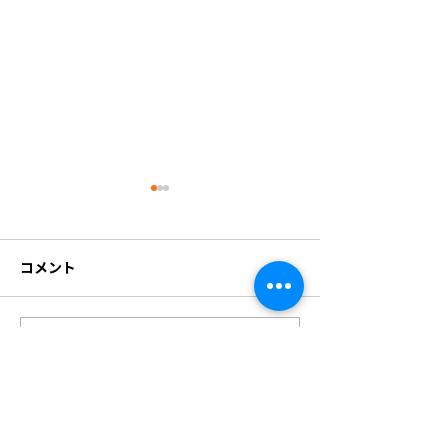
コメント
コメントを追加…
営業カレンダーを更新し
8月の営業カレ
ました。
部変更しました
cafe & studio nest