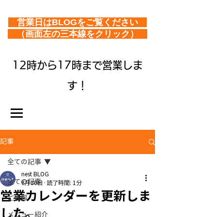
営業日はBLOGをご覧ください
（画面左の三本線をクリック）
12時から17時まで営業しま
す！
記事
全ての記事
nest BLOG
全ての記事
6月30日
読了時間: 1分
営業カレンダーを更新しま
ご挨拶
した。
メニュー紹介