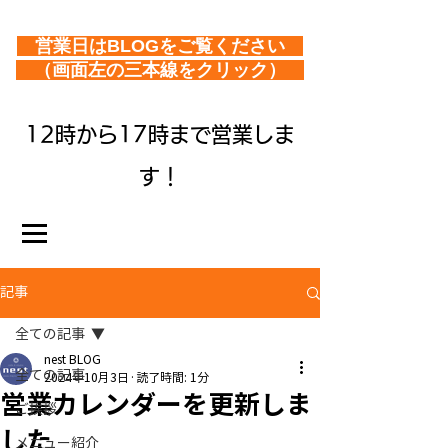
営業日はBLOGをご覧ください
（画面左の三本線をクリック）
12時から17時まで営業しま
す！
記事
全ての記事
nest BLOG
全ての記事
2024年10月3日
読了時間: 1分
営業カレンダーを更新しま
ご挨拶
した
メニュー紹介