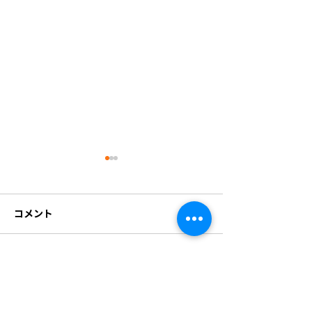
コメント
コメントを追加…
営業カレンダーを更新し
8月の営業カレ
ました。
部変更しました