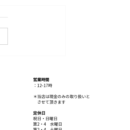
の営業カレンダーを一部
しました
営業時間
：12-17時
​＊
当店は現金のみの取り扱いと
させて頂きます
定休日
祝日・日曜日
第2・4 水曜日
第2・4 土曜日