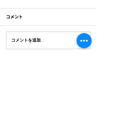
コメント
コメントを追加…
営業カレンダーを更新し
8月の営業カレ
ました。
部変更しました
cafe & studio nest
所在地・連絡先
171-0031
東京都豊島区目白
4-4-1-101
Tel:
03-3953-1059