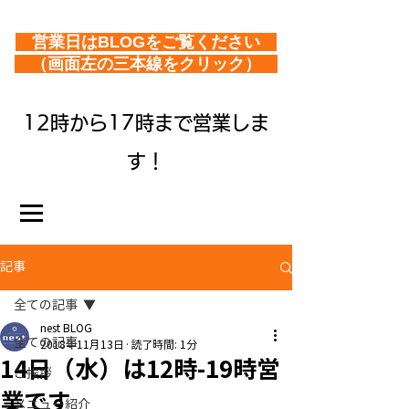
営業日はBLOGをご覧ください
（画面左の三本線をクリック）
12時から17時まで営業しま
す！
記事
全ての記事
nest BLOG
全ての記事
2018年11月13日
読了時間: 1分
14日（水）は12時-19時営
ご挨拶
業です
メニュー紹介