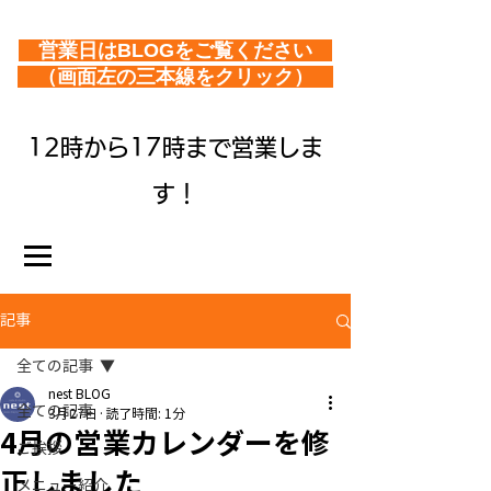
営業日はBLOGをご覧ください
（画面左の三本線をクリック）
12時から17時まで営業しま
す！
記事
全ての記事
nest BLOG
全ての記事
3月27日
読了時間: 1分
4月の営業カレンダーを修
ご挨拶
正しました
メニュー紹介