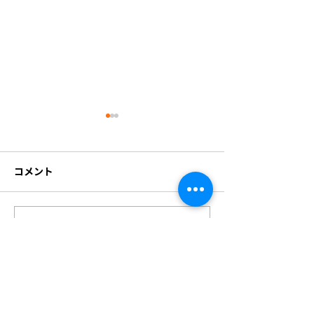
コメント
コメントを追加…
営業カレンダーを更新し
8月の営業カレ
ました。
部変更しました
cafe & studio nest